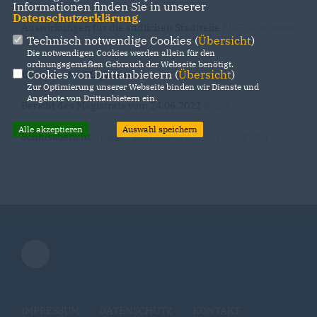
Informationen finden Sie in unserer
Datenschutzerklärung
.
Auswirkungen für die südlichen Stadtteile
PDF-Dokument
Technisch notwendige Cookies (
Übersicht
)
Die notwendigen Cookies werden allein für den
ordnungsgemäßen Gebrauch der Webseite benötigt.
Cookies von Drittanbietern (
Übersicht
)
Berichte des Magistrats:
Zur Optimierung unserer Webseite binden wir Dienste und
Angebote von Drittanbietern ein.
Bericht des Magistrats vom 24.06.2022
B 256
Alle akzeptieren
Auswahl speichern
Schlussbericht
Anlage Schlussbericht
(ca. 16,8 MB)
IMPRESSUM
DATENSCHUTZ
KONTAKT