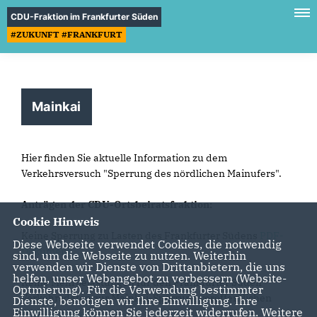
CDU-Fraktion im Frankfurter Süden
#ZUKUNFT #FRANKFURT
Mainkai
Hier finden Sie aktuelle Information zu dem
Verkehrsversuch "Sperrung des nördlichen Mainufers".
Anträgen der CDU-Ortsbeiratsfraktion:
Cookie Hinweis
Keine Sperrung zu Lasten des Frankfurter Südens
PDF-
Diese Webseite verwendet Cookies, die notwendig
Dokument
sind, um die Webseite zu nutzen. Weiterhin
verwenden wir Dienste von Drittanbietern, die uns
helfen, unser Webangebot zu verbessern (Website-
Keine Mehrbelastungen für den Frankfurter Süden -
Optmierung). Für die Verwendung bestimmter
Verkehrsdaten zur
Mainkai-Sperrung
veröffentlichen
Dienste, benötigen wir Ihre Einwilligung. Ihre
Einwilligung können Sie jederzeit widerrufen. Weitere
PDF-Dokument